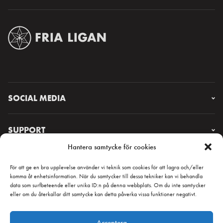
SOCIAL MEDIA
Instagram
Facebook
SUPPORT
X
Hantera samtycke för cookies
YouTube
FAQ & CONTACT
Lorem ipsum
För att ge en bra upplevelse använder vi teknik som cookies för att lagra och/eller
komma åt enhetsinformation. När du samtycker till dessa tekniker kan vi behandla
data som surfbeteende eller unika ID:n på denna webbplats. Om du inte samtycker
eller om du återkallar ditt samtycke kan detta påverka vissa funktioner negativt.
NYHETSBREV
Acceptera