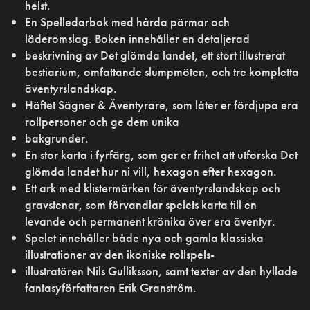
helst.
En Spelledarbok med hårda pärmar och
läderomslag. Boken innehåller en detaljerad
beskrivning av Det glömda landet, ett stort illustrerat
bestiarium, omfattande slumpmöten, och tre kompletta
äventyrslandskap.
Häftet Sägner & Äventyrare, som låter er fördjupa era
rollpersoner och ge dem unika
bakgrunder.
En stor karta i fyrfärg, som ger er frihet att utforska Det
glömda landet hur ni vill, hexagon efter hexagon.
Ett ark med klistermärken för äventyrslandskap och
gravstenar, som förvandlar spelets karta till en
levande och permanent krönika över era äventyr.
Spelet innehåller både nya och gamla klassiska
illustrationer av den ikoniske rollspels-
illustratören Nils Gulliksson, samt texter av den hyllade
fantasyförfattaren Erik Granström.