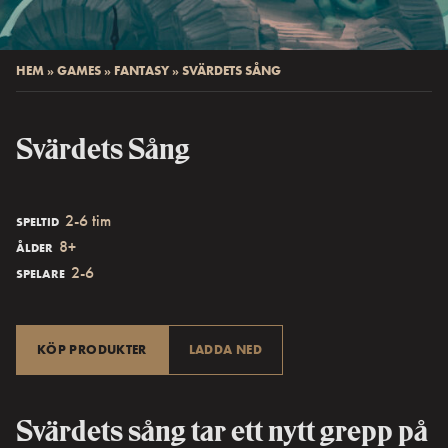
HEM
»
GAMES
»
FANTASY
»
SVÄRDETS SÅNG
Svärdets Sång
2-6 tim
SPELTID
8+
ÅLDER
2-6
SPELARE
KÖP PRODUKTER
LADDA NED
Svärdets sång tar ett nytt grepp på