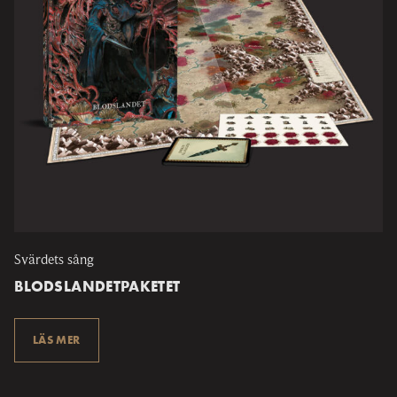
Svärdets sång
BLODSLANDETPAKETET
LÄS MER