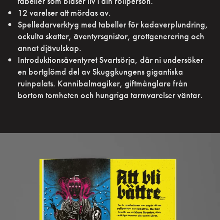
tabeller som blåser liv i din rollperson.
12 varelser att mördas av.
Spelledarverktyg med tabeller för kadaverplundring,
ockulta skatter, äventyrsgnistor, grottgenerering och
annat djävulskap.
Introduktionsäventyret Svartsörja, där ni undersöker
en bortglömd del av Skuggkungens gigantiska
ruinpalats. Kannibalmagiker, giftmånglare från
bortom tomheten och hungriga tarmvarelser väntar.