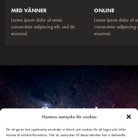
MED VÄNNER
ONLINE
Lorem ipsum dolor sit amet,
Lorem ipsum dolor sit a
consectetur adipiscing elit, sed do
consectetur adipiscing e
eiusmod.
eiusmod.
Get started
Hantera samtycke för cookies
Lorem ipsum dolor sit amet, consectetur adipiscing elit,
För att ge en bra upplevelse använder vi teknik som cookies för att lagra och/eller
sed do eiusmod.
komma åt enhetsinformation. När du samtycker till dessa tekniker kan vi behandla