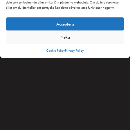
data som surfbeteende eller unika ID:n på denna webbplats. Om du inte samtycker
eller om du återkallar ditt samtycke kan detta påverka vissa funktioner negativt.
GET STARTED
Acceptera
Neka
Cookie Policy
Privacy Policy
INLAGD I VARUKORGEN
Handla för
mer för att få
10% rabatt.
GAMING
Handla för
mer för att få
20% rabatt.
Our Community
ÖPPNA VARUKORGEN
REKOMMENDERADE PRODUKTER