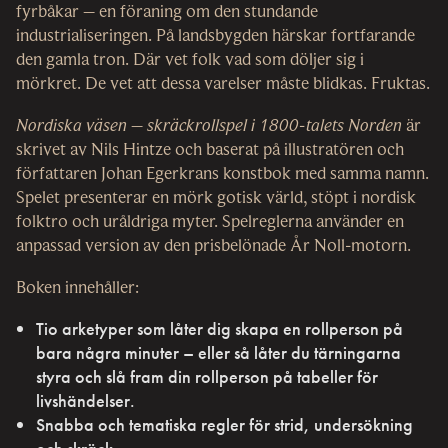
fyrbåkar – en föraning om den stundande
industrialiseringen. På landsbygden härskar fortfarande
den gamla tron. Där vet folk vad som döljer sig i
mörkret. De vet att dessa varelser måste blidkas. Fruktas.
Nordiska väsen – skräckrollspel i 1800-talets Norden
är
skrivet av Nils Hintze och baserat på illustratören och
författaren Johan Egerkrans konstbok med samma namn.
Spelet presenterar en mörk gotisk värld, stöpt i nordisk
folktro och uråldriga myter. Spelreglerna använder en
anpassad version av den prisbelönade År Noll-motorn.
Boken innehåller:
Tio arketyper som låter dig skapa en rollperson på
bara några minuter – eller så låter du tärningarna
styra och slå fram din rollperson på tabeller för
livshändelser.
Snabba och tematiska regler för strid, undersökning