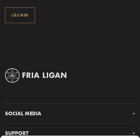
LÄS MER
SOCIAL MEDIA
Instagram
Facebook
SUPPORT
X