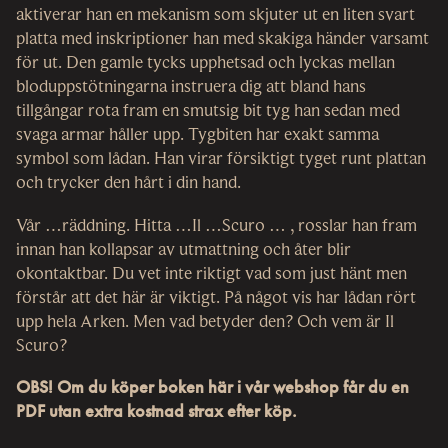
aktiverar han en mekanism som skjuter ut en liten svart
platta med inskriptioner han med skakiga händer varsamt
för ut. Den gamle tycks upphetsad och lyckas mellan
bloduppstötningarna instruera dig att bland hans
tillgångar rota fram en smutsig bit tyg han sedan med
svaga armar håller upp. Tygbiten har exakt samma
symbol som lådan. Han virar försiktigt tyget runt plattan
och trycker den hårt i din hand.
Vår …räddning. Hitta …Il …Scuro … , rosslar han fram
innan han kollapsar av utmattning och åter blir
okontaktbar. Du vet inte riktigt vad som just hänt men
förstår att det här är viktigt. På något vis har lådan rört
upp hela Arken. Men vad betyder den? Och vem är Il
Scuro?
OBS! Om du köper boken här i vår webshop får du en
PDF utan extra kostnad strax efter köp.