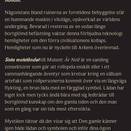
Någonstans bland ruinerna av forntidens bebyggelse står
en hummande maskin i viloläge, opåverkad av världens
undergång. Bevarad i resterna av en sedan länge
bortglömd befästning vaktar denna förbjudna teknologi
hemligheter om den förra civilisationens kollaps.
Hemligheter som nu är nyckeln till Arkens överlevnad.
Sista motståndet
till
Mutant: År Noll
är en samling
zonsektorer som går att rollspela enskilt eller i ett
sammanhängande äventyr som kretsar kring en sällsam
artefakt som rollpersonerna kommit över via en långväga
flykting, en brun låda med en färgglad symbol. Lådan har
inget lock men tycks ändå bära med sig ledtrådar till
bortglömd kunskap om den gamla tiden och den man
som en gång var sin tids mest eftersökta.
Mystiken tätnar då det visar sig att Den gamle känner
igen både lådan och symbolen och inför dina ögon