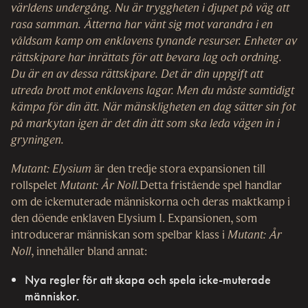
världens undergång. Nu är tryggheten i djupet på väg att
rasa samman. Ätterna har vänt sig mot varandra i en
våldsam kamp om enklavens tynande resurser. Enheter av
rättskipare har inrättats för att bevara lag och ordning.
Du är en av dessa rättskipare. Det är din uppgift att
utreda brott mot enklavens lagar. Men du måste samtidigt
kämpa för din ätt. När mänskligheten en dag sätter sin fot
på markytan igen är det din ätt som ska leda vägen in i
gryningen.
Mutant: Elysium
är den tredje stora expansionen till
rollspelet
Mutant: År Noll.
Detta fristående spel handlar
om de ickemuterade människorna och deras maktkamp i
den döende enklaven Elysium I. Expansionen, som
introducerar människan som spelbar klass i
Mutant: År
Noll
, innehåller bland annat:
Nya regler för att skapa och spela icke-muterade
människor.