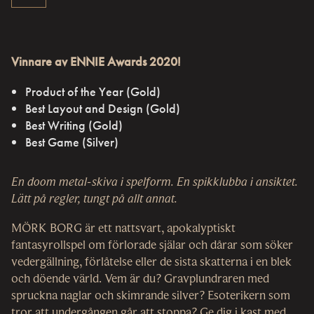
Vinnare av ENNIE Awards 2020!
Product of the Year (Gold)
Best Layout and Design (Gold)
Best Writing (Gold)
Best Game (Silver)
En doom metal-skiva i spelform. En spikklubba i ansiktet.
Lätt på regler, tungt på allt annat.
MÖRK BORG är ett nattsvart, apokalyptiskt
fantasyrollspel om förlorade själar och dårar som söker
vedergällning, förlåtelse eller de sista skatterna i en blek
och döende värld. Vem är du? Gravplundraren med
spruckna naglar och skimrande silver? Esoterikern som
tror att undergången går att stoppa? Ge dig i kast med