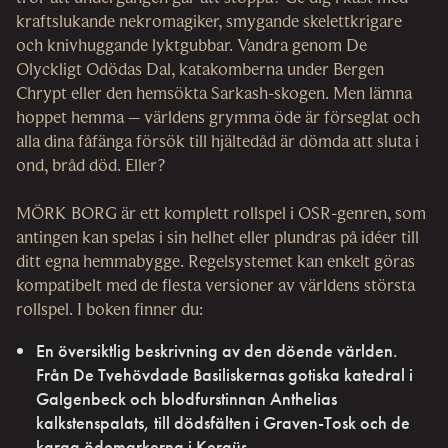
kraftslukande nekromagiker, smygande skelettkrigare
och knivhuggande lyktgubbar. Vandra genom De
Olyckligt Odödas Dal, katakomberna under Bergen
Chrypt eller den hemsökta Sarkash-skogen. Men lämna
hoppet hemma – världens grymma öde är förseglat och
alla dina fåfänga försök till hjältedåd är dömda att sluta i
ond, bråd död. Eller?
MÖRK BORG är ett komplett rollspel i OSR-genren, som
antingen kan spelas i sin helhet eller plundras på idéer till
ditt egna hemmabygge. Regelsystemet kan enkelt göras
kompatibelt med de flesta versioner av världens största
rollspel. I boken finner du:
En översiktlig beskrivning av den döende världen.
Från De Tvehövdade Basiliskernas gotiska katedral i
Galgenbeck och blodfurstinnan Anthelias
kalkstenspalats, till dödsfälten i Graven-Tosk och de
karga ödemarkerna i Kergüs.