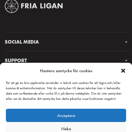
SOCIAL MEDIA
Instagram
Facebook
SUPPORT
X
Hantera samtycke för cookies
YouTube
FAQ & CONTACT
Lorem ipsum
För att ge en bra upplevelse använder vi teknik som cookies för att lagra och/eller
komma åt enhetsinformation. När du samtycker till dessa tekniker kan vi behandla
data som surfbeteende eller unika ID:n på denna webbplats. Om du inte samtycker
eller om du återkallar ditt samtycke kan detta påverka vissa funktioner negativt.
NYHETSBREV
Acceptera
Neka