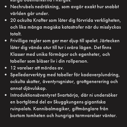
Nechrubels nedräkning, som avgör exakt hur snabbt
världen går under.
20 ockulta Krafter som låter dig förvrida verkligheten,
och lika många magiska katastrofer när du misslyckas
totalt.
Frivilliga regler som ger mer djup till spelet. Järtecken
låter dig vända otur till tur i svåra lägen. Det finns
Klasser med unika förmågor och egenheter, och
tabeller som blåser liv i din rollperson.
12 varelser att mördas av.
Spelledarverktyg med tabeller för kadaverplundring,
ockulta skatter, äventyrsgnistor, grottgenerering och
annat djävulskap.
Introduktionsäventyret Svartsörja, där ni undersöker
en bortglömd del av Skuggkungens gigantiska
ruinpalats. Kannibalmagiker, giftmånglare från
bortom tomheten och hungriga tarmvarelser väntar.