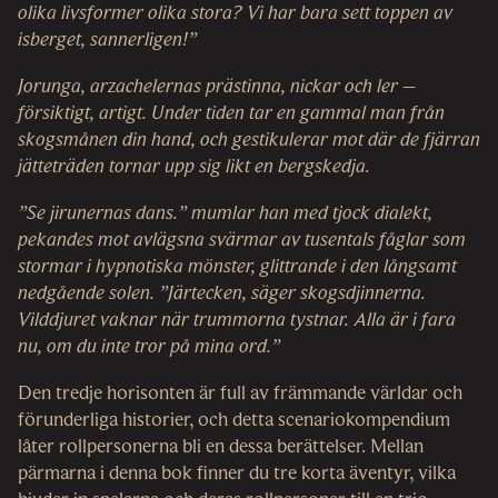
olika
livsformer olika stora? Vi har bara sett toppen av
isberget, sannerligen!”
Jorunga, arzachelernas prästinna, nickar och ler –
försiktigt, artigt. Under tiden tar en gammal man från
skogsmånen din hand, och gestikulerar mot där de fjärran
jätteträden tornar upp sig likt en bergskedja.
”Se jirunernas dans.” mumlar han med tjock dialekt,
pekandes mot avlägsna svärmar av tusentals fåglar som
stormar i hypnotiska mönster, glittrande i den långsamt
nedgående solen. ”Järtecken, säger skogsdjinnerna.
Vilddjuret vaknar när trummorna tystnar. Alla är i fara
nu, om du inte tror på mina ord.”
Den tredje horisonten är full av främmande världar och
förunderliga historier, och detta scenariokompendium
låter rollpersonerna bli en dessa berättelser. Mellan
pärmarna i denna bok finner du tre korta äventyr, vilka