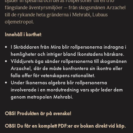
bjuder in spelarna och deras rollpersoner till en trio
fängslande äventyrsmiljöer
–
från skogsmånen Arzachel
till de rykande heta gränderna i Mehrabi, Lubaus
oljemetropol.
Innehåll i korthet
:
I Skräddaren från Mira blir rollpersonerna indragna i
hemligheter och intriger bland Ikonstadens härskare.
Vilddjurets öga sänder rollpersonerna till skogsmånen
Arzachel, där de måste konfrontera sin ikontro eller
falla offer för vetenskapens rationalitet.
Under Ikonernas algebra blir rollpersonerna
involverade i en mordutredning vars spår leder dem
genom metropolen Mehrabi.
OBS! Produkten är på svenska!
OBS! Du får en komplett PDF:er av boken direkt vid köp.