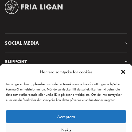
SOCIAL MEDIA
Instagram
Facebook
SUPPORT
X
Hantera samtycke för cookies
YouTube
FAQ & CONTACT
Lorem ipsum
För att ge en bra upplevelse använder vi teknik som cookies för att lagra och/eller
komma åt enhetsinformation. När du samtycker till dessa tekniker kan vi behandla
data som surfbeteende eller unika ID:n på denna webbplats. Om du inte samtycker
eller om du återkallar ditt samtycke kan detta påverka vissa funktioner negativt.
NYHETSBREV
Acceptera
Neka