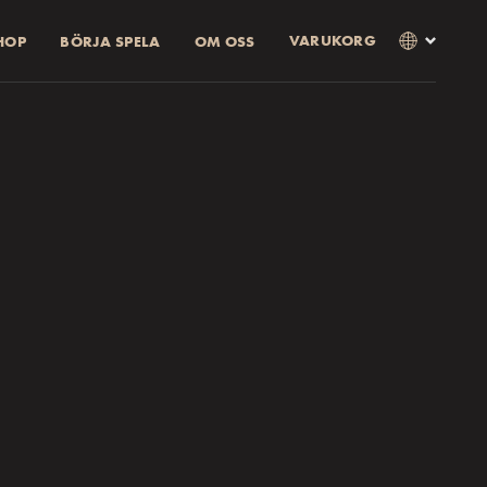
VARUKORG
HOP
BÖRJA SPELA
OM OSS
×
Språk
Stän
SVENSKA
RABATT)
SUMMA
ENGLISH
tt få
10% rabatt.
tt få
20% rabatt.
as i kassan
Valuta
KR
EUR
USD
GBP